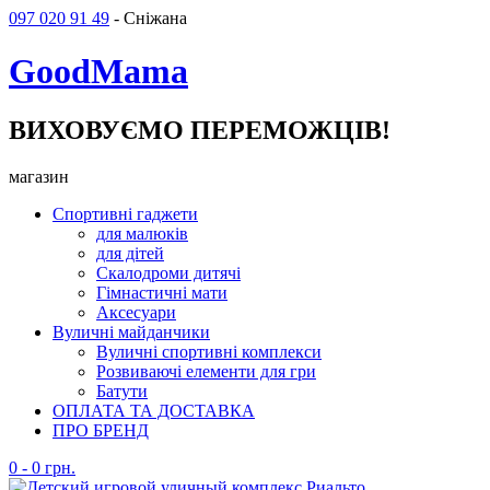
097 020 91 49
- Сніжана
GoodMama
ВИХОВУЄМО ПЕРЕМОЖЦІВ!
магазин
Спортивні гаджети
для малюків
для дітей
Скалодроми дитячі
Гімнастичні мати
Аксесуари
Вуличні майданчики
Вуличні спортивні комплекси
Розвиваючі елементи для гри
Батути
ОПЛАТА ТА ДОСТАВКА
ПРО БРЕНД
0
-
0
грн.